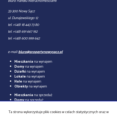
Biuro Handlu Nieruchomościami
33-300 Nowy Sącz
ul. Dunajewskiego 12
tel. +(48) 18 443 73 80
tel. +(48) 691 667 192
tel. +(48) 600 999 642
e-mail:
biuro@propertynowysacz.pl
Mieszkania
na wynajem
Domy
na wynajem
Działki
na wynajem
Lokale
na wynajem
Hale
na wynajem
Obiekty
na wynajem
Mieszkania
na sprzedaż
Domy
na sprzedaż
Działki
na sprzedaż
Lokale
na sprzedaż
Ta strona wykorzystuje pliki cookies w celach statystycznych oraz w
Hale
na sprzedaż