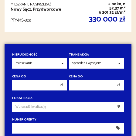
2 pokoje
MIESZKANIE NA SPRZEDAŻ
2
52,37 m
Nowy Sącz, Przydworcowe
2
6 301,32 zł/m
330 000 zł
PTY-MS-823
NIERUCHOMOŚĆ
TRANSAKCJA
CENA OD
CENA DO
zł
zł
150 000 zł
150 000 zł
LOKALIZACJA
200 000 zł
200 000 zł
250 000 zł
250 000 zł
NUMER OFERTY
300 000 zł
300 000 zł
350 000 zł
350 000 zł