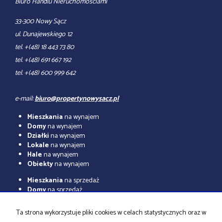
Biuro Handlu Nieruchomościami
33-300 Nowy Sącz
ul. Dunajewskiego 12
tel. +(48) 18 443 73 80
tel. +(48) 691 667 192
tel. +(48) 600 999 642
e-mail:
biuro@propertynowysacz.pl
Mieszkania
na wynajem
Domy
na wynajem
Działki
na wynajem
Lokale
na wynajem
Hale
na wynajem
Obiekty
na wynajem
Mieszkania
na sprzedaż
Domy
na sprzedaż
Działki
na sprzedaż
Lokale
na sprzedaż
Ta strona wykorzystuje pliki cookies w celach statystycznych oraz w
Hale
na sprzedaż