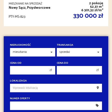
2 pokoje
MIESZKANIE NA SPRZEDAŻ
2
52,37 m
Nowy Sącz, Przydworcowe
2
6 301,32 zł/m
330 000 zł
PTY-MS-823
NIERUCHOMOŚĆ
TRANSAKCJA
CENA OD
CENA DO
zł
zł
150 000 zł
150 000 zł
LOKALIZACJA
200 000 zł
200 000 zł
250 000 zł
250 000 zł
NUMER OFERTY
300 000 zł
300 000 zł
350 000 zł
350 000 zł