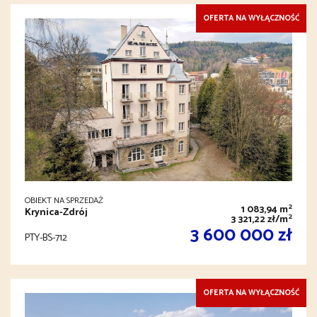
OFERTA NA WYŁĄCZNOŚĆ
OBIEKT NA SPRZEDAŻ
2
1 083,94 m
Krynica-Zdrój
2
3 321,22 zł/m
3 600 000 zł
PTY-BS-712
OFERTA NA WYŁĄCZNOŚĆ