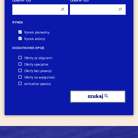
CENA M
OD
CENA M
DO
4
4
zł
zł
5
5
6
RYNEK
6
Rynek pierwotny
Rynek wtórny
DODATKOWE OPCJE
Oferty ze zdjęciem
Oferty specjalne
Oferty bez prowizji
Oferty na wyłączność
wirtualne spacery
szukaj