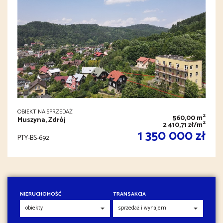
OBIEKT NA SPRZEDAŻ
2
560,00 m
Muszyna, Zdrój
2
2 410,71 zł/m
1 350 000 zł
PTY-BS-692
NIERUCHOMOŚĆ
TRANSAKCJA