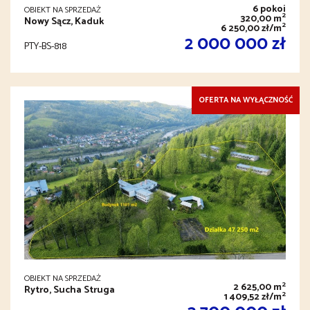
6 pokoi
OBIEKT NA SPRZEDAŻ
2
320,00 m
Nowy Sącz, Kaduk
2
6 250,00 zł/m
2 000 000 zł
PTY-BS-818
OFERTA NA WYŁĄCZNOŚĆ
OBIEKT NA SPRZEDAŻ
2
2 625,00 m
Rytro, Sucha Struga
2
1 409,52 zł/m