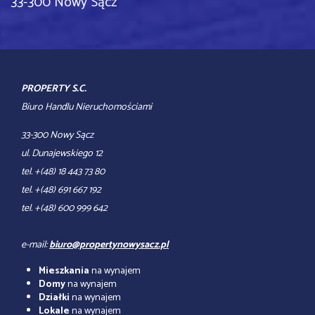
33-300 Nowy Sącz
PROPERTY S.C.
Biuro Handlu Nieruchomościami
33-300 Nowy Sącz
ul. Dunajewskiego 12
tel. +(48) 18 443 73 80
tel. +(48) 691 667 192
tel. +(48) 600 999 642
e-mail:
biuro@propertynowysacz.pl
Mieszkania
na wynajem
Domy
na wynajem
Działki
na wynajem
Lokale
na wynajem