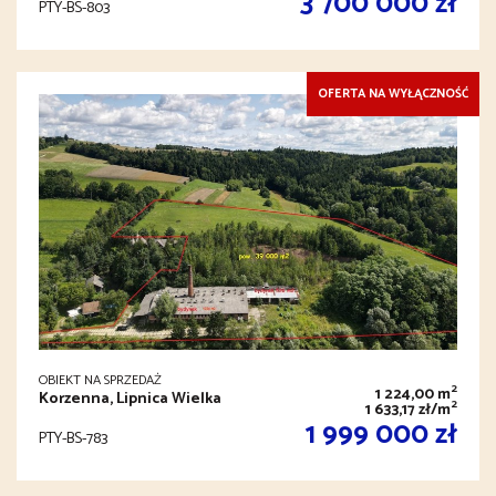
3 700 000 zł
PTY-BS-803
OFERTA NA WYŁĄCZNOŚĆ
OBIEKT NA SPRZEDAŻ
2
1 224,00 m
Korzenna, Lipnica Wielka
2
1 633,17 zł/m
1 999 000 zł
PTY-BS-783