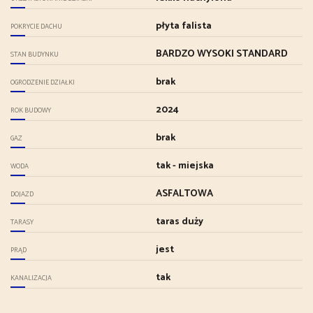
płyta falista
POKRYCIE DACHU
BARDZO WYSOKI STANDARD
STAN BUDYNKU
brak
OGRODZENIE DZIAŁKI
2024
ROK BUDOWY
brak
GAZ
tak - miejska
WODA
ASFALTOWA
DOJAZD
taras duży
TARASY
jest
PRĄD
tak
KANALIZACJA