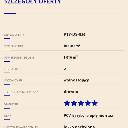
SZCZEGÓŁY OFERTY
PTY-DS-836
SYMBOL OFERTY
80,00 m²
POWIERZCHNIA
1 916 m²
POWIERZCHNIA DZIAŁKI
2
LICZBA POKOI
wolnostojący
RODZAJ DOMU
drewno
TECHNOLOGIA BUDOWLANA
STANDARD
PCV 3 szyby, ciepły montaż
OKNA
lekko nachylona
UKSZTAŁTOWANIE DZIAŁKI