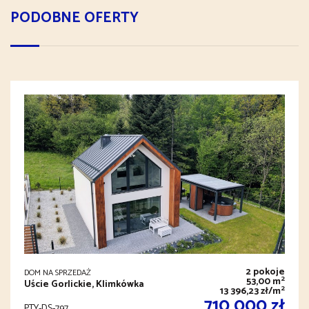
PODOBNE OFERTY
2 pokoje
DOM NA SPRZEDAŻ
2
53,00 m
Uście Gorlickie, Klimkówka
2
13 396,23 zł/m
710 000 zł
PTY-DS-797