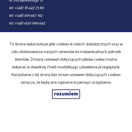
ul. Dunajewskiego 12
tel. +(48) 18 443 73 80
tel. +(48) 691 667 192
tel. +(48) 600 999 642
e-mail:
biuro@propertynowysacz.pl
Ta strona wykorzystuje pliki cookies w celach statystycznych oraz w
Mieszkania
na wynajem
celu dostosowania naszych serwisów do indywidualnych potrzeb
Domy
na wynajem
klientów. Zmiany ustawień dotyczących plików cookie można
Działki
na wynajem
Lokale
na wynajem
dokonać w dowolnej chwili modyfikując ustawienia przeglądarki.
Hale
na wynajem
Korzystanie z tej strony bez zmian ustawień dotyczących cookies
Obiekty
na wynajem
oznacza, że będą one zapisane w pamięci urządzenia.
Mieszkania
na sprzedaż
Domy
na sprzedaż
rozumiem
Działki
na sprzedaż
Lokale
na sprzedaż
Hale
na sprzedaż
Obiekty
na sprzedaż
Strona główna
Kup
Sprzedaj
Kontakt