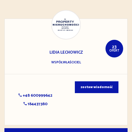
23
OFERT
LIDIA
LECHOWICZ
WSPÓŁWŁAŚCICIEL
zostaw wiadomość
+48 600999642
184437380