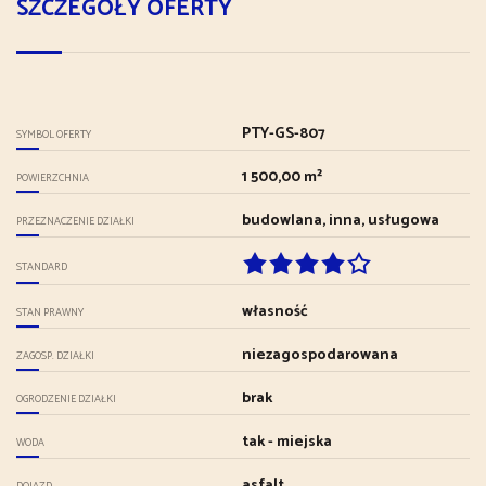
SZCZEGÓŁY OFERTY
PTY-GS-807
SYMBOL OFERTY
1 500,00 m²
POWIERZCHNIA
budowlana, inna, usługowa
PRZEZNACZENIE DZIAŁKI
STANDARD
własność
STAN PRAWNY
niezagospodarowana
ZAGOSP. DZIAŁKI
brak
OGRODZENIE DZIAŁKI
tak - miejska
WODA
asfalt
DOJAZD