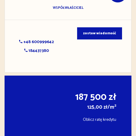
WSPÓŁWŁAŚCICIEL
zostaw wiadomość
+48 600999642
184437380
187 500 zł
2
125,00 zł/m
Oblicz ratę kredytu