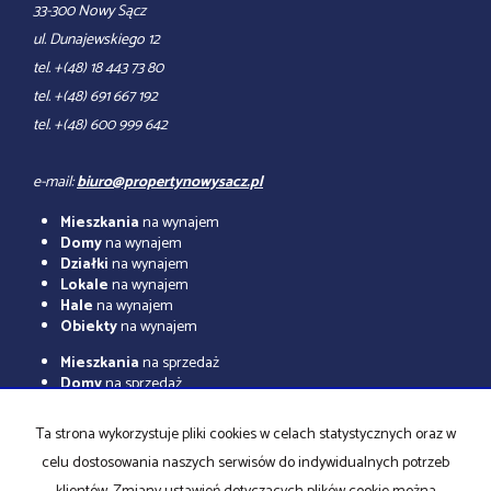
33-300 Nowy Sącz
ul. Dunajewskiego 12
tel. +(48) 18 443 73 80
tel. +(48) 691 667 192
tel. +(48) 600 999 642
e-mail:
biuro@propertynowysacz.pl
Mieszkania
na wynajem
Domy
na wynajem
Działki
na wynajem
Lokale
na wynajem
Hale
na wynajem
Obiekty
na wynajem
Mieszkania
na sprzedaż
Domy
na sprzedaż
Działki
na sprzedaż
Lokale
na sprzedaż
Ta strona wykorzystuje pliki cookies w celach statystycznych oraz w
Hale
na sprzedaż
celu dostosowania naszych serwisów do indywidualnych potrzeb
Obiekty
na sprzedaż