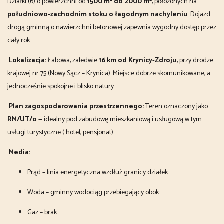
Działki (6) o powierzchni od
1500 m² do 2000 m²
, położonych na
południowo-zachodnim stoku o łagodnym nachyleniu
. Dojazd
drogą gminną o nawierzchni betonowej zapewnia wygodny dostęp przez
cały rok.
Lokalizacja:
Łabowa, zaledwie
16 km od Krynicy-Zdroju
, przy drodze
krajowej nr 75 (Nowy Sącz – Krynica). Miejsce dobrze skomunikowane, a
jednocześnie spokojne i blisko natury.
Plan zagospodarowania przestrzennego:
Teren oznaczony jako
RM/UT/o
— idealny pod zabudowę mieszkaniową i usługową w tym
usługi turystyczne ( hotel, pensjonat).
Media:
Prąd – linia energetyczna wzdłuż granicy działek
Woda – gminny wodociąg przebiegający obok
Gaz – brak