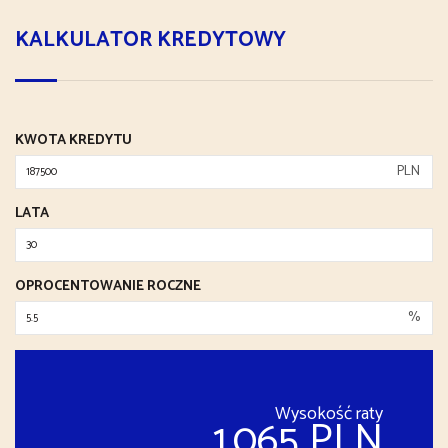
KALKULATOR KREDYTOWY
KWOTA KREDYTU
PLN
LATA
OPROCENTOWANIE ROCZNE
%
Wysokość raty
1,065 PLN