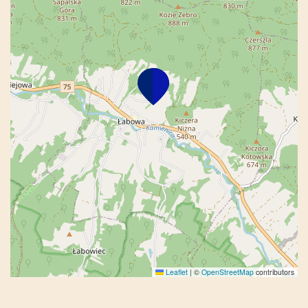
Leaflet
|
©
OpenStreetMap
contributors